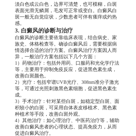
淡白色或云白色，边界可清楚，也可模糊，白斑
表面光滑无鳞屑，毛发可正常或变白。白癜风白
斑一般无自觉症状，少数患者可伴有瘙痒或灼热
感。
3. 白癜风的诊断与治疗
白癜风的诊断主要依靠临床表现，结合病史、家
族史、体格检查等。确诊白癜风后，需要根据病
情选择合适的治疗方案。白癜风治疗方案因人而
异，一般治疗方案包括以下几个方面：
1）药物治疗：包括外用药、口服药和光化学疗法
等，主要用于抑制免疫反应，促进黑色素生成，
改善白斑颜色。
2）光疗：包括窄谱UVB光疗、308nm准分子激光
等，可通过光照刺激黑色素细胞，促进黑色素生
成。
3）手术治疗：针对某些白斑，如稳定型白斑、面
积较小的白斑，可采用自体表皮移植术、黑色素
种植术等手段，改善白斑外观。
4）其他治疗：如心理治疗、中医药治疗等，辅助
改善白癜风患者的心理状态、提高免疫力，从而
促进白癜风治疗。