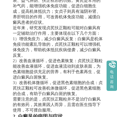
表、益气养阴、扶正祛邪的功效。黄芪是常用的
补气药，能增强机体免疫功能，促进白细胞生
成，提高机体抵抗力；女贞子则具有滋阴补肾、
养肝明目的作用，可改善机体免疫功能，减缓白
癜风患者的症状。
近年来，研究发现贞芪扶正颗粒可能对白癜风有
一定辅助治疗作用，主要体现在以下几个方面：
1）增强免疫力，减少白癜风反复：白癜风是机体
免疫功能紊乱导致的，贞芪扶正颗粒可以增强机
体免疫力，帮助机体抵抗疾病侵袭，减少白癜风
反复。
2）改善血液循环，促进色素恢复：贞芪扶正颗粒
能改善血液循环，促进血液流动到皮肤表面，为
色素细胞提供充足的营养，有利于色素再生，促
电
话
进白癜风白斑恢复。
咨
3）改善机体微循环，促进黑色素细胞的合成：贞
询
芪扶正颗粒可改善机体微循环，促进黑色素细胞
的合成，有助于白癜风白斑的恢复。
需要注意的是，贞芪扶正颗粒并不是治疗白癜风
的有效药，其效果因人而异，且需在医生指导下
使用，不可擅自服用。
2. 白癜风的病因与症状