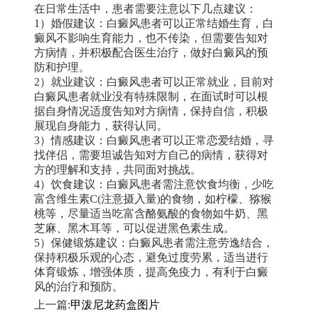
在日常生活中，患者需要注意以下几点建议：
1）婚假建议：白癜风患者可以正常结婚生育，白
癜风不影响生育能力，也不传染，但需要告知对
方病情，并积极配合医生治疗，做好白癜风的预
防和护理。
2）就业建议：白癜风患者可以正常就业，目前对
白癜风患者就业没有特殊限制，在面试时可以根
据自身情况适度告知对方病情，保持自信，积极
展现自身能力，获得认同。
3）情感建议：白癜风患者可以正常恋爱结婚，寻
找伴侣，需要坦诚告知对方自己的病情，获得对
方的理解和支持，共同面对挑战。
4）饮食建议：白癜风患者需注意饮食均衡，少吃
富含维生素C(注意摄入量)的食物，如柠檬、猕猴
桃等，尽量适当吃富含酪氨酸的食物如牛奶、黑
芝麻、黑木耳等，可以促进黑色素生成。
5）保健锻炼建议：白癜风患者需注意劳逸结合，
保持积极乐观的心态，避免过度劳累，适当进行
体育锻炼，增强体质，提高免疫力，有利于白癜
风的治疗和预防。
上一篇:
甲泼尼龙药盒图片