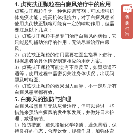
4. 贞芪扶正颗粒在白癜风治疗中的应用
贞芪扶正颗粒作为一种免疫调节剂，可以增强机
体免疫功能，提高机体抵抗力，对于白癜风患者
我
要
使用贞芪扶正颗粒可能有一定的辅助作用，但需
咨
要注意以下几点：
询
1）贞芪扶正颗粒不是专门治疗白癜风的药物，它
只能起到辅助治疗的作用，无法尽量治疗白癜
风。
2）贞芪扶正颗粒的使用需要在医生指导下进行，
根据患者的具体情况制定相应的用药方案。
3）贞芪扶正颗粒可能会有不良反应，如胃肠道不
适等，使用过程中需密切关注身体状况，出现问
题及时就医。
4）贞芪扶正颗粒的效果因人而异，不一定对所有
白癜风患者都有效。
5. 白癜风的预防与护理
白癜风虽然目前无法尽量治疗，但可以通过一些
措施来预防白癜风的发生和发展，并做好日常护
理，减缓病情。
1）预防措施：避免接触化学物质，避免暴晒，保
持良好的心态，合理饮食，规律作息，加强体育