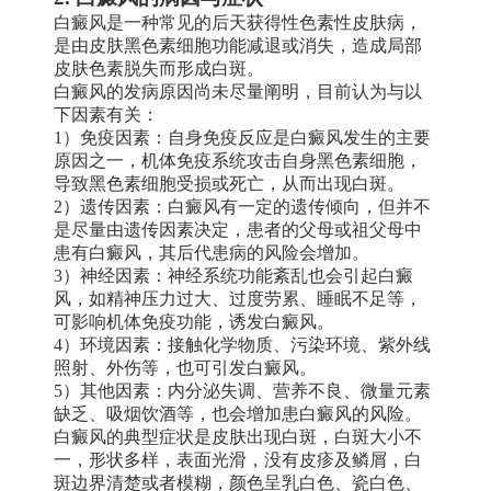
白癜风是一种常见的后天获得性色素性皮肤病，
是由皮肤黑色素细胞功能减退或消失，造成局部
皮肤色素脱失而形成白斑。
白癜风的发病原因尚未尽量阐明，目前认为与以
下因素有关：
1）免疫因素：自身免疫反应是白癜风发生的主要
原因之一，机体免疫系统攻击自身黑色素细胞，
导致黑色素细胞受损或死亡，从而出现白斑。
2）遗传因素：白癜风有一定的遗传倾向，但并不
是尽量由遗传因素决定，患者的父母或祖父母中
患有白癜风，其后代患病的风险会增加。
3）神经因素：神经系统功能紊乱也会引起白癜
风，如精神压力过大、过度劳累、睡眠不足等，
可影响机体免疫功能，诱发白癜风。
4）环境因素：接触化学物质、污染环境、紫外线
照射、外伤等，也可引发白癜风。
5）其他因素：内分泌失调、营养不良、微量元素
缺乏、吸烟饮酒等，也会增加患白癜风的风险。
白癜风的典型症状是皮肤出现白斑，白斑大小不
一，形状多样，表面光滑，没有皮疹及鳞屑，白
斑边界清楚或者模糊，颜色呈乳白色、瓷白色、